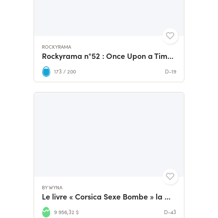
ROCKYRAMA
Rockyrama n°52 : Once Upon a Time in... Hollywood
173 / 200
D-19
BY WYNA
Le livre « Corsica Sexe Bombe » la Dark Romance
9 956,32 $
D-43