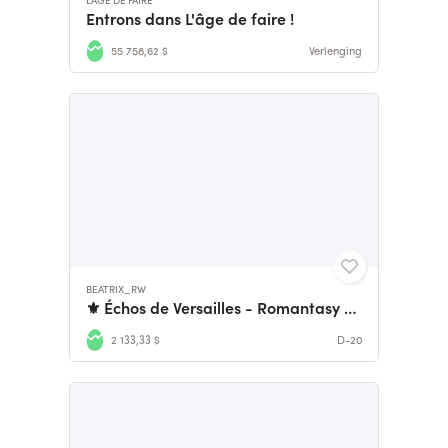
Entrons dans L'âge de faire !
55 758,62 $
Verlenging
BEATRIX_RW
⚜️ Échos de Versailles - Romantasy / Time travel 1774 💙
2 133,33 $
D-20