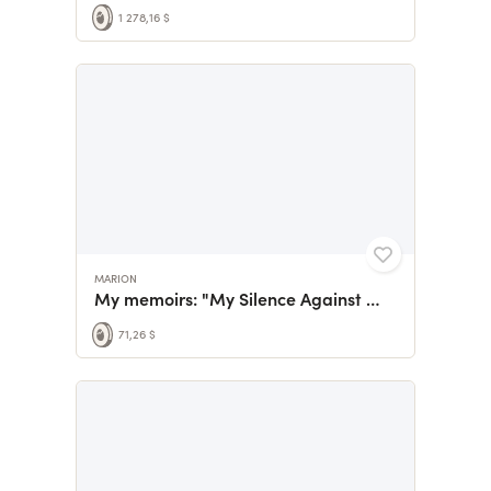
1 278,16 $
MARION
My memoirs: "My Silence Against My Body".
71,26 $