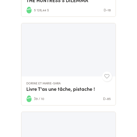
THE HUNTRESS'S DILEMMA
5 126,44 $
D-18
DORINE ET MARIE-SARA
Livre T'as une tâche, pistache !
39 / 10
D-85