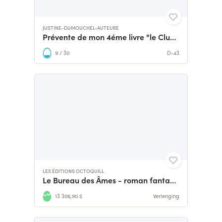
JUSTINE-DUMOUCHEL-AUTEURE
Prévente de mon 4éme livre "le Club de tricot de mémé Lulu"
9 / 30
D-43
LES ÉDITIONS OCTOQUILL
Le Bureau des Âmes - roman fantastique & enquête policière
13 306,90 $
Verlenging