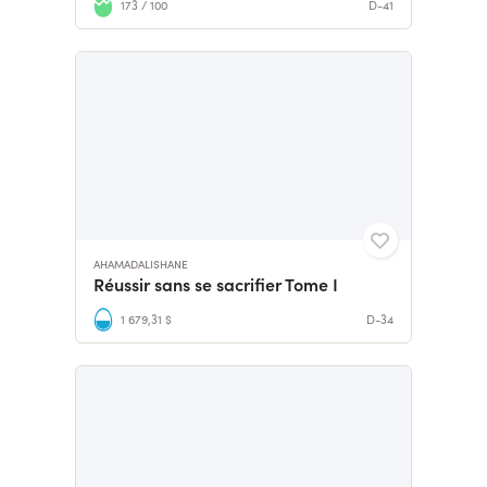
173 / 100
D-41
AHAMADALISHANE
Réussir sans se sacrifier Tome I
1 679,31 $
D-34