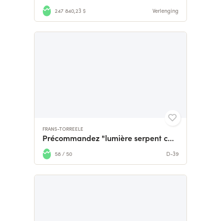
247 840,23 $
Verlenging
FRANS-TORREELE
Précommandez "lumière serpent corail", mon premier roman
58 / 50
D-39