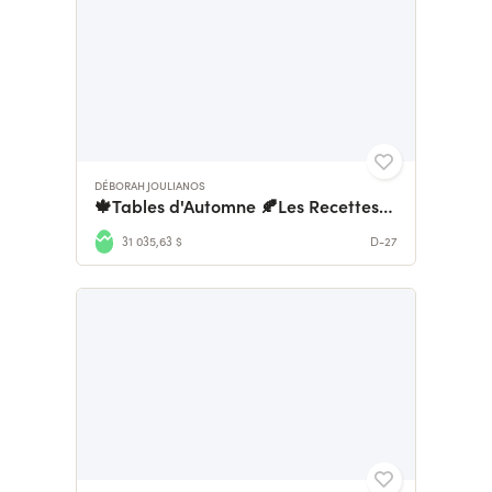
DÉBORAH JOULIANOS
🍁Tables d'Automne 🍂Les Recettes du Terrier
31 035,63 $
D-27