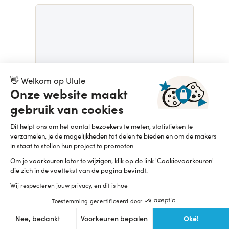
👋 Welkom op Ulule
Onze website maakt
gebruik van cookies
NOÉMIE BARRONIE
Second Regard : réapprendre à vivre, réapprendre à aimer
Dit helpt ons om het aantal bezoekers te meten, statistieken te
3 247,13 $
Verlenging
verzamelen, je de mogelijkheden tot delen te bieden en om de makers
in staat te stellen hun project te promoten
Om je voorkeuren later te wijzigen, klik op de link 'Cookievoorkeuren'
die zich in de voettekst van de pagina bevindt.
Wij respecteren jouw privacy, en dit is hoe
Toestemming gecertificeerd door
Oké!
Nee, bedankt
Voorkeuren bepalen