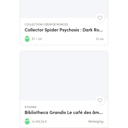
COLLECTION CŒUR DE RONCES
Collector Spider Psychosis : Dark Romance Fantastique
37 / 20
D-24
SYLVANA
Bibliotheca Grandis Le café des âmes perdues Tome 1
14 010,34 $
Verlenging