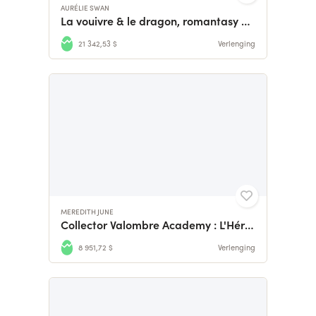
AURÉLIE SWAN
La vouivre & le dragon, romantasy one-shot
21 342,53 $
Verlenging
MEREDITH JUNE
Collector Valombre Academy : L'Héritage de Valombre
8 951,72 $
Verlenging