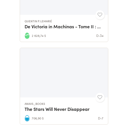
QUENTIN P. LEMARIÉ
De Victoria in Machinas - Tome II : De Cendres & d'Ombres
2 628,74 $
D-34
ANAIIS_BOOKS
The Stars Will Never Disappear
706,90 $
D-7