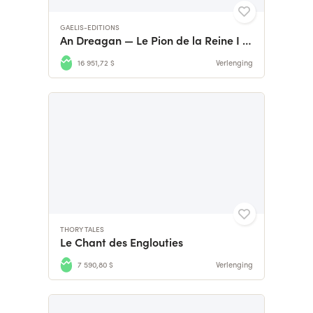
GAELIS-EDITIONS
An Dreagan — Le Pion de la Reine I Edition Collector
16 951,72 $
Verlenging
THORY TALES
Le Chant des Englouties
7 590,80 $
Verlenging