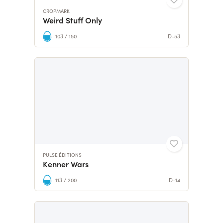
CROPMARK
Weird Stuff Only
103 / 150
D-53
PULSE ÉDITIONS
Kenner Wars
113 / 200
D-14