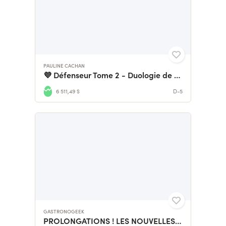
PAULINE CACHAN
💜 Défenseur Tome 2 - Duologie de Romantasy Médiévale 🗡️
6 511,49 $
D-5
GASTRONOGEEK
PROLONGATIONS ! LES NOUVELLES RECETTES DE ZELDA !