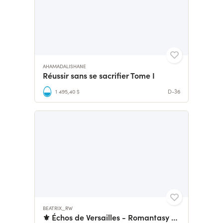
AHAMADALISHANE
Réussir sans se sacrifier Tome I
1 495,40 $
D-36
BEATRIX_RW
⚜️ Échos de Versailles - Romantasy / Time travel 1774 💙