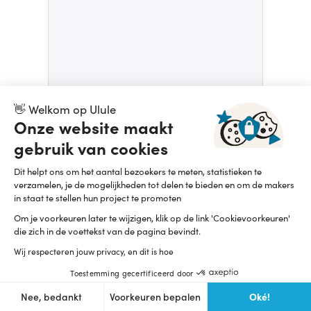
👋 Welkom op Ulule
Onze website maakt
MORGANE DBJ
Les protecteurs - l'intégrale du point de vue d'Octavia
gebruik van cookies
83 / 25
D-3
Dit helpt ons om het aantal bezoekers te meten, statistieken te
verzamelen, je de mogelijkheden tot delen te bieden en om de makers
in staat te stellen hun project te promoten
Om je voorkeuren later te wijzigen, klik op de link 'Cookievoorkeuren'
die zich in de voettekst van de pagina bevindt.
Wij respecteren jouw privacy, en dit is hoe
Toestemming gecertificeerd door
Oké!
Nee, bedankt
Voorkeuren bepalen