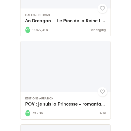
GAELIS-EDITIONS
An Dreagan — Le Pion de la Reine I Edition Collector
15 972,41 $
Verlenging
EDITIONS AURA NOX
POV : Je suis la Princesse - romantasy en édition collector
55 / 30
D-38