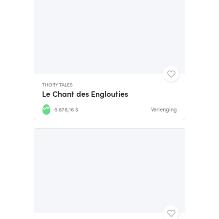
THORY TALES
Le Chant des Englouties
6 878,16 $
Verlenging