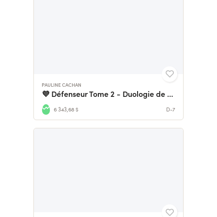
PAULINE CACHAN
💜 Défenseur Tome 2 - Duologie de Romantasy Médiévale 🗡️
6 343,68 $
D-7