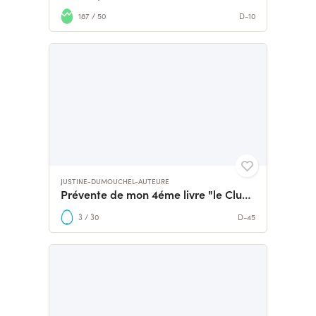
187 / 50
D-10
JUSTINE-DUMOUCHEL-AUTEURE
Prévente de mon 4éme livre "le Club de tricot de mémé Lulu"
3 / 30
D-45