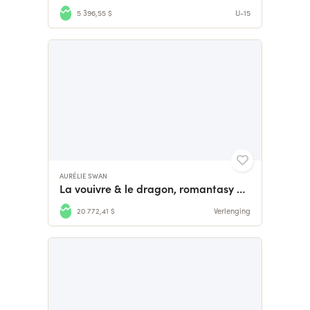
5 396,55 $
U-15
AURÉLIE SWAN
La vouivre & le dragon, romantasy one-shot
20 772,41 $
Verlenging