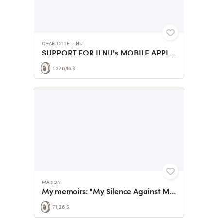
CHARLOTTE-ILNU
SUPPORT FOR ILNU's MOBILE APPLICATION DEVELOPMENT!
1 278,16 $
MARION
My memoirs: "My Silence Against My Body".
71,26 $