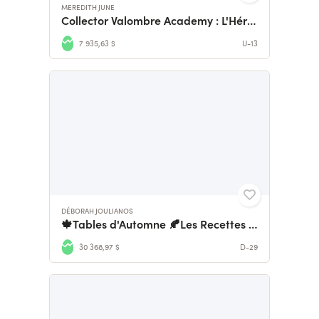
MEREDITH JUNE
Collector Valombre Academy : L'Héritage de Valombre
7 935,63 $
U-13
DÉBORAH JOULIANOS
🍁Tables d'Automne 🍂Les Recettes du Terrier
30 368,97 $
D-29