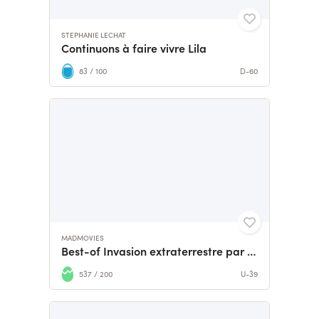
STEPHANIE LECHAT
Continuons à faire vivre Lila
83 / 100
D-60
MADMOVIES
Best-of Invasion extraterrestre par MadMovies
537 / 200
U-39