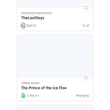
LASTDAYSSTUDENTMOVIE
TheLastDays
$697.70
D-23
TIFFANY AMISSE
The Prince of the Ice Floe
2 374,71 $
Verlenging