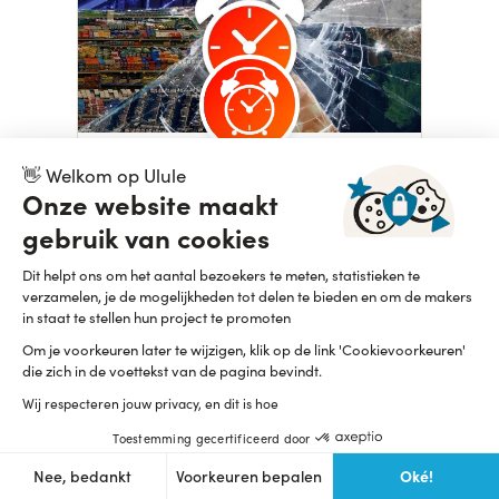
👋 Welkom op Ulule
Le Réveilleur
Onze website maakt
Aanmelden
gebruik van cookies
Dit helpt ons om het aantal bezoekers te meten, statistieken te
verzamelen, je de mogelijkheden tot delen te bieden en om de makers
in staat te stellen hun project te promoten
Om je voorkeuren later te wijzigen, klik op de link 'Cookievoorkeuren'
die zich in de voettekst van de pagina bevindt.
Wij respecteren jouw privacy, en dit is hoe
Toestemming gecertificeerd door
Oké!
Nee, bedankt
Voorkeuren bepalen
Defakator