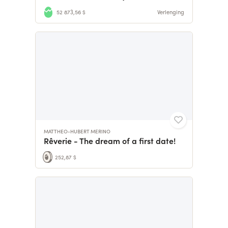
52 873,56 $
Verlenging
MATTHEO-HUBERT MERINO
Rêverie - The dream of a first date!
252,87 $