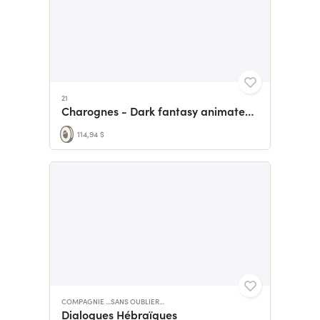
21
Charognes - Dark fantasy animated shortfilm
114,94 $
COMPAGNIE …SANS OUBLIER…
Dialogues Hébraïques