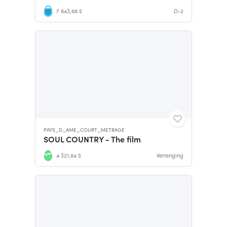
7 643,68 $
D-2
PAYS_D_AME_COURT_METRAGE
SOUL COUNTRY - The film
4 321,84 $
Verlenging