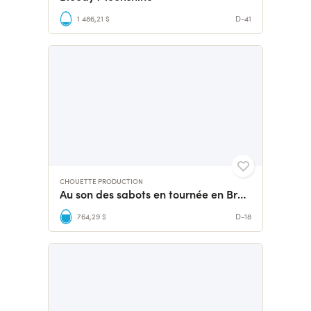
1 486,21 $
D-41
CHOUETTE PRODUCTION
Au son des sabots en tournée en Bretagne
764,29 $
D-18