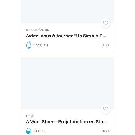
ONZE CRÉATION
Aidez-nous à tourner "Un Simple Papier" !
1 664,37 $
D-38
ÉLÉA
A Wool Story - Projet de film en Stop Motion
333,33 $
D-20