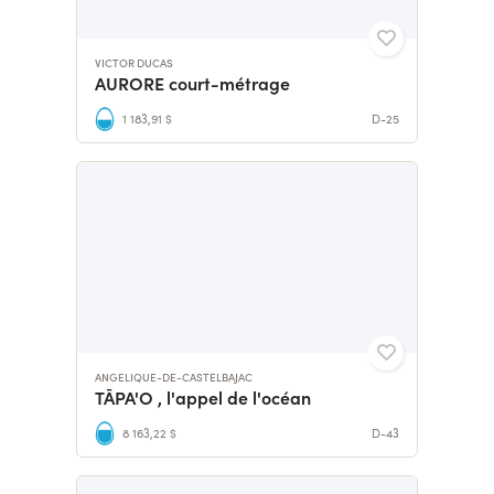
VICTOR DUCAS
AURORE court-métrage
1 183,91 $
D-25
ANGELIQUE-DE-CASTELBAJAC
TĀPA'O , l'appel de l'océan
8 163,22 $
D-43