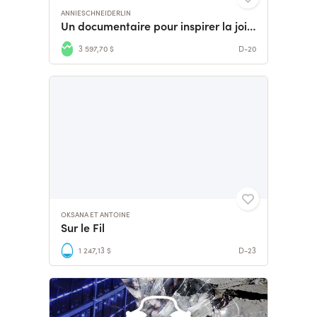
ANNIESCHNEIDERLIN
Un documentaire pour inspirer la joie et la solidarité 🌞
3 597,70 $
D-20
OKSANA ET ANTOINE
Sur le Fil
1 247,13 $
D-23