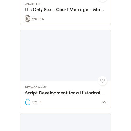
ANATOLE D
It's Only Sex - Court Métrage - Master Pro Panthéon Sorbonne
660,92 $
NETWORK-VMV
Script Development for a Historical Feature Film
$22.99
D-5