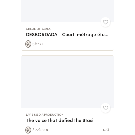
CHLOÉ LUTOMSKI
DESBORDADA - Court-métrage étudiante
$317.24
LAYIS MEDIA PRODUCTION
The voice that defied the Stasi
3 773,56 $
D-53