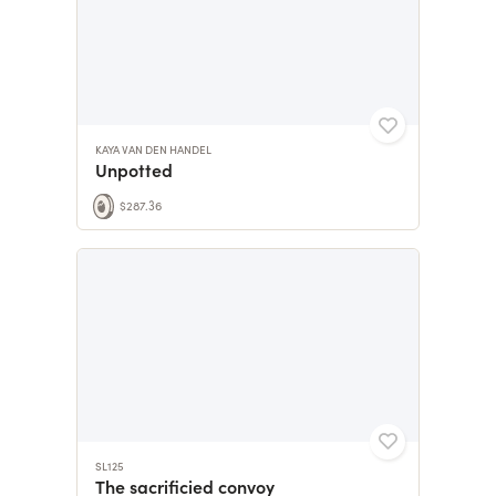
KAYA VAN DEN HANDEL
Unpotted
$287.36
SL125
The sacrificied convoy