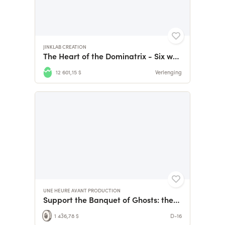
JINKLAB CREATION
The Heart of the Dominatrix - Six women, six stories
12 601,15 $
Verlenging
UNE HEURE AVANT PRODUCTION
Support the Banquet of Ghosts: they're waiting for you!
1 436,78 $
D-16